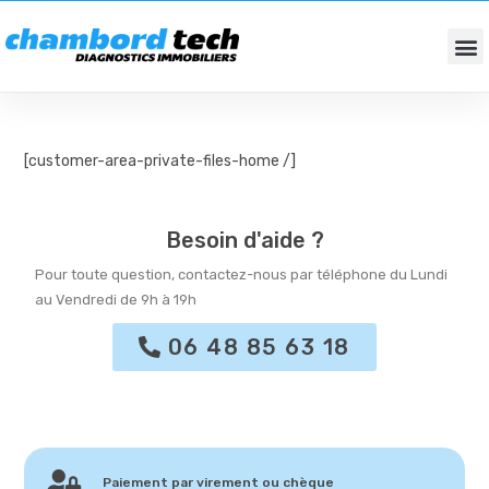
DIAGNOSTICS IMMOBILIERS
FONDS DE COMMERCES / BUREAUX
[customer-area-private-files-home /]
Besoin d'aide ?
Pour toute question, contactez-nous par téléphone du Lundi
au Vendredi de 9h à 19h
06 48 85 63 18
Paiement par virement ou chèque