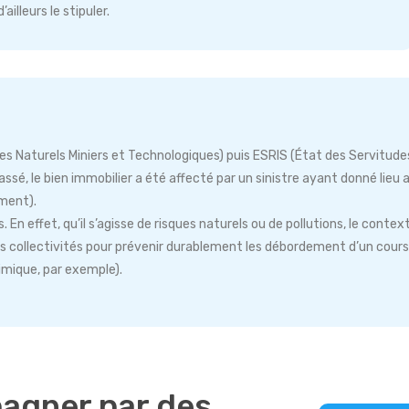
illeurs le stipuler.
turels Miniers et Technologiques) puis ESRIS (État des Servitudes Ri
e passé, le bien immobilier a été affecté par un sinistre ayant donné li
ment).
. En effet, qu’il s’agisse de risques naturels ou de pollutions, le contex
s collectivités pour prévenir durablement les débordement d’un cour
himique, par exemple).
agner par des