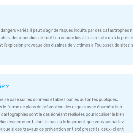
dangers variés. Il peut s’agir de risques induits par des catastrophes 
es, des incendies de forêt ou encore liés à la sismicité ou à la prése
t l’explosion provoqua des dizaines de victimes à Toulouse), de sites n
RP ?
fié se base sur les données établies par les autorités publiques.
le forme de plans de prévention des risques avec énumération
tographies sont le cas échéant réalisées pour localiser le bien
. Bien évidemment, dans le cas où le logement que vous souhaitez
rer que si des travaux de prévention ont été prescrits, ceux-ci ont