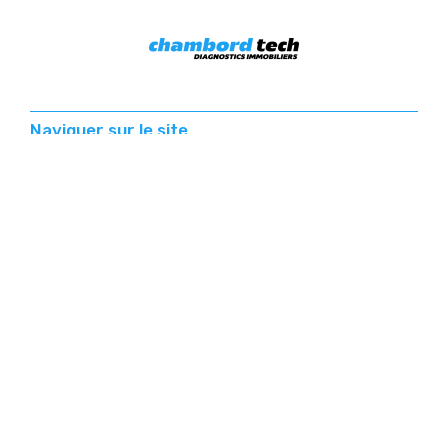
Naviguer sur le site
Diagnostics immobiliers
Avant de vendre
Avant de mettre en location
Avant travaux et démolition
Locaux professionnels
Devis personnalisé
Nous contacter
5 Boulevard des Salyens
13008 Marseille