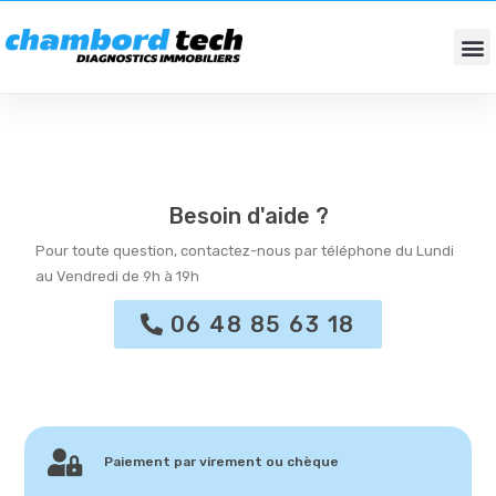
DIAGNOSTICS IMMOBILIERS
FONDS DE COMMERCES / BUREAUX
Besoin d'aide ?
Pour toute question, contactez-nous par téléphone du Lundi
au Vendredi de 9h à 19h
06 48 85 63 18
Paiement par virement ou chèque