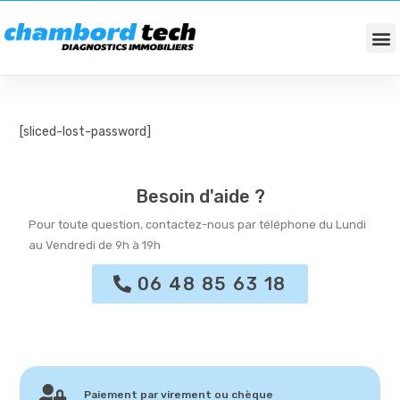
DIAGNOSTICS IMMOBILIERS
FONDS DE COMMERCES / BUREAUX
[sliced-lost-password]
Besoin d'aide ?
Pour toute question, contactez-nous par téléphone du Lundi
au Vendredi de 9h à 19h
06 48 85 63 18
Paiement par virement ou chèque