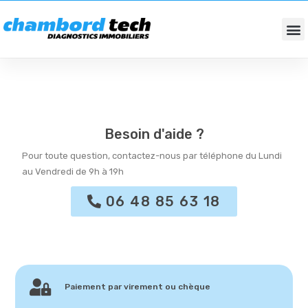
DIAGNOSTICS IMMOBILIERS
FONDS DE COMMERCES / BUREAUX
Besoin d'aide ?
Pour toute question, contactez-nous par téléphone du Lundi
au Vendredi de 9h à 19h
06 48 85 63 18
Paiement par virement ou chèque